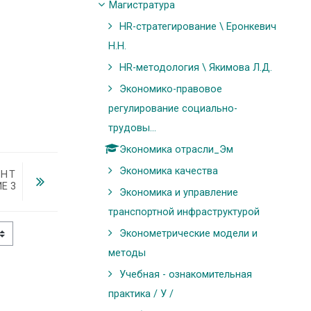
Магистратура
HR-стратегирование \ Еронкевич
Н.Н.
HR-методология \ Якимова Л.Д.
Экономико-правовое
регулирование социально-
трудовы...
Экономика отрасли_Эм
Экономика качества
ЕНТ
Е 3
Экономика и управление
транспортной инфраструктурой
Эконометрические модели и
методы
Учебная - ознакомительная
практика / У /