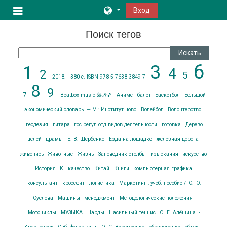
Перейти к основному содержанию
Вход
Боковая панель
Поиск тегов
Поиск тегов
6
3
1
4
2
5
2018. - 380 с. ISBN 978-5-7638-3849-7
8
9
7
Beatbox music 🎤🎶🎵
Аниме
балет
Баскетбол
Большой
экономический словарь. — М.: Институт ново
Волейбол
Волонтерство
геодезия
гитара
гос регул отд видов деятельности
готовка
Дерево
целей
драмы
Е. В. Щербенко
Езда на лошадке
железная дорога
живопись
Животные
Жизнь
Заповедник столбы
изыскания
искусство
История
К
качество
Китай
Книги
компьютерная графика
консультант
кроссфит
логистика
Маркетинг : учеб. пособие / Ю. Ю.
Суслова
Машины
менеджмент
Методологические положения
Мотоциклы
МУЗЫКА
Нарды
Насильный теннис
О. Г. Алёшина. -