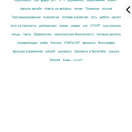
Красноярск : Сиб. федер. ун-т
О. С. Веремеенко
образование
объект
орешки васаби
ответы на вопросы
пение
Плаванье
поэзия
Программирование
психология
путевое хозяйство
путь
работа
расчет
пути на прочность
роллерспорт
семья
сервис
сон
СПОРТ
сыр косичка
танцы
театр
Травматизм
транспортная безопасность
тяговые расчеты
управляющая
учеба
Учиться
УЧИТЬСЯ!!!
финансы
Фотография
функции управления
хоккей
шахматы
Шахматы и Баскетбол
шашки
Япония
𝐓𝐞𝐬𝐭𝐞𝐫
𝓢𝓸𝓻𝓪ᵈᵉᵛ