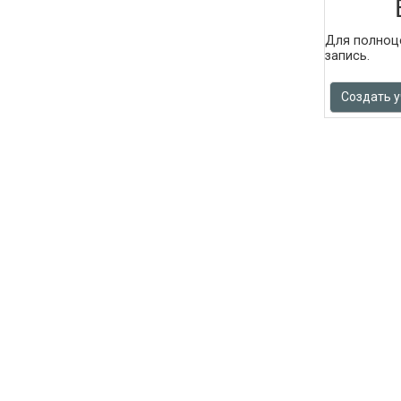
Для полноце
запись.
Создать 