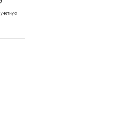
?
 учетную