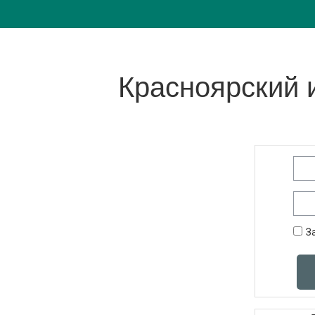
Перейти к основному содержанию
Красноярский 
Пропустить 
Лог
Пар
З