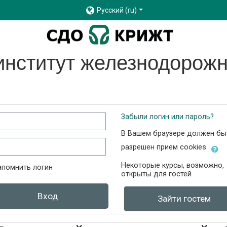
Русский ‎(ru)‎
институт железнодорожн
и перейти к созданию новой учетной записи
ин
Забыли логин или пароль?
В Вашем браузере должен бы
оль
разрешен прием cookies
Некоторые курсы, возможно,
апомнить логин
открыты для гостей
Вход
Зайти гостем