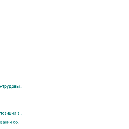
трудовы...
озиции э...
ании со...