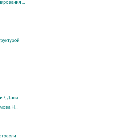
рования ...
труктурой
\ Дани...
ова Н....
отрасли