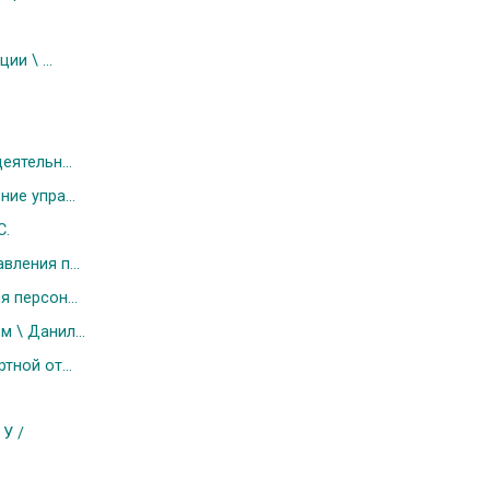
и \ ...
ятельн...
ие упра...
С.
ления п...
 персон...
 \ Данил...
ной от...
У /