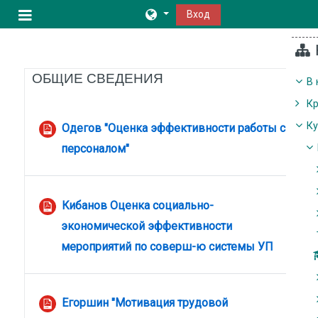
Перейти к основному содержанию
Вход
Боковая панель
Тематический план
ОБЩИЕ СВЕДЕНИЯ
В 
К
К
Одегов "Оценка эффективности работы с
Файл
персоналом"
Кибанов Оценка социально-
экономической эффективности
Файл
мероприятий по соверш-ю системы УП
Егоршин "Мотивация трудовой