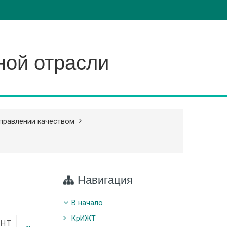
ной отрасли
управлении качеством
Навигация
В начало
КрИЖТ
ЕНТ