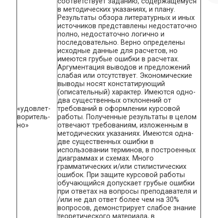
соответствует заданию, содержащемуся
в методических указаниях, и плану.
Результаты обзора литературных и иных
источников представлены недостаточно
полно, недостаточно логично и
последовательно. Верно определены
исходные данные для расчетов, но
имеются грубые ошибки в расчетах.
Аргументация выводов и предложений
слабая или отсутствует. Экономические
выводы носят констатирующий
(описательный) характер. Имеются одно-
два существенных отклонений от
«удовлет­
требований в оформлении курсовой
воритель­
работы. Полученные результаты в целом
но»
отвечают требованиям, изложенным в
методических указаниях. Имеются одна-
две существенных ошибки в
использовании терминов, в построенных
диаграммах и схемах. Много
грамматических и/или стилистических
ошибок. При защите курсовой работы
обучающийся допускает грубые ошибки
при ответах на вопросы преподавателя и
/или не дал ответ более чем на 30%
вопросов, демонстрирует слабое знание
теоретического материала, в