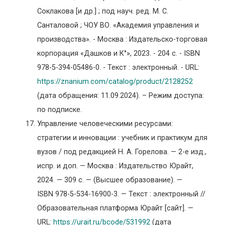
Соклакова [и др.] ; под науч. ред. М. С.
Санталовой ; ЧОУ ВО. «Академия управления и
производства». - Москва : Издательско-торговая
корпорация «Дашков и К°», 2023. - 204 с. - ISBN
978-5-394-05486-0. - Текст : электронный. - URL:
https://znanium.com/catalog/product/2128252
(дата обращения: 11.09.2024). – Режим доступа:
по подписке.
Управление человеческими ресурсами:
стратегии и инновации : учебник и практикум для
вузов / под редакцией Н. А. Горелова. — 2-е изд.,
испр. и доп. — Москва : Издательство Юрайт,
2024. — 309 с. — (Высшее образование). —
ISBN 978-5-534-16900-3. — Текст : электронный //
Образовательная платформа Юрайт [сайт]. —
URL:
https://urait.ru/bcode/531992
(дата