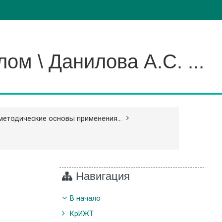
м \ Данилова А.С. ...
-методические основы применения...
Навигация
В начало
КрИЖТ