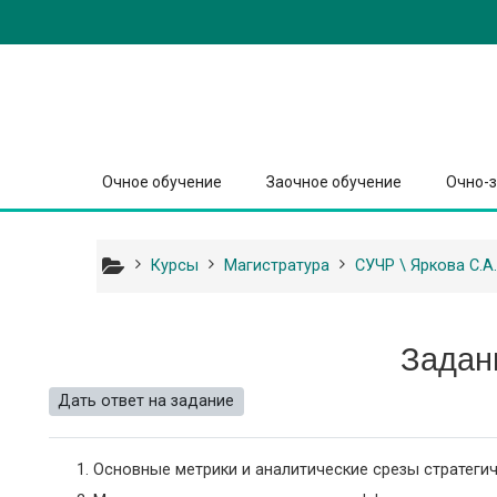
Перейти к основному содержанию
Очное обучение
Заочное обучение
Очно-з
Курсы
Магистратура
СУЧР \ Яркова С.А.
Задани
Дать ответ на задание
Основные метрики и аналитические срезы стратеги