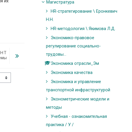
я их
Магистратура
HR-стратегирование \ Еронкевич
Н.Н.
HR-методология \ Якимова Л.Д.
Экономико-правовое
регулирование социально-
ЕНТ
трудовы...
темы
Экономика отрасли_Эм
Экономика качества
Экономика и управление
транспортной инфраструктурой
Эконометрические модели и
методы
Учебная - ознакомительная
практика / У /