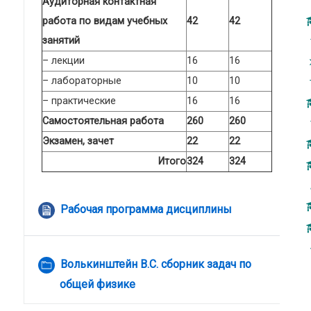
Аудиторная контактная
работа по видам учебных
42
42
занятий
– лекции
16
16
– лабораторные
10
10
– практические
16
16
Самостоятельная работа
260
260
Экзамен, зачет
22
22
Итого
324
324
Файл
Рабочая программа дисциплины
Волькинштейн В.С. сборник задач по
Папка
общей физике