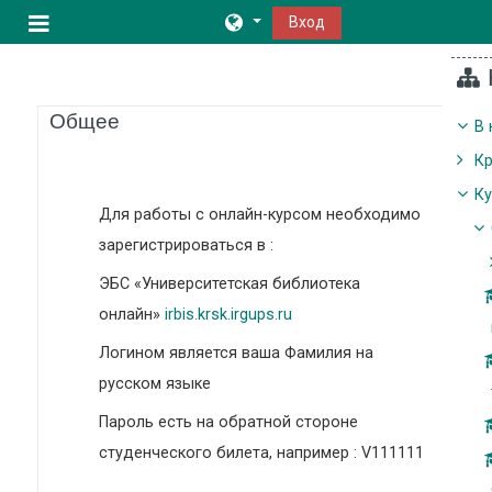
Перейти к основному содержанию
Вход
Боковая панель
Тематический план
Общее
В 
К
К
Для работы с онлайн-курсом необходимо
зарегистрироваться в :
ЭБС «Университетская библиотека
онлайн»
irbis.krsk.irgups.ru
Логином является ваша Фамилия на
русском языке
Пароль есть на обратной стороне
студенческого билета, например : V111111