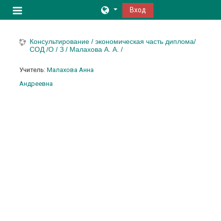
Перейти к основному содержанию
Вход
Боковая панель
Консультирование / экономическая часть диплома/
СОД /О / З / Малахова А. А. /
Учитель:
Малахова Анна
Андреевна