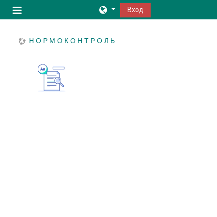
Перейти к основному содержанию
Вход
Боковая панель
Н О Р М О К О Н Т Р О Л Ь