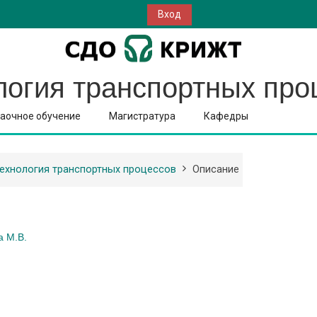
Вход
логия транспортных про
аочное обучение
Магистратура
Кафедры
ехнология транспортных процессов
Описание
а М.В.