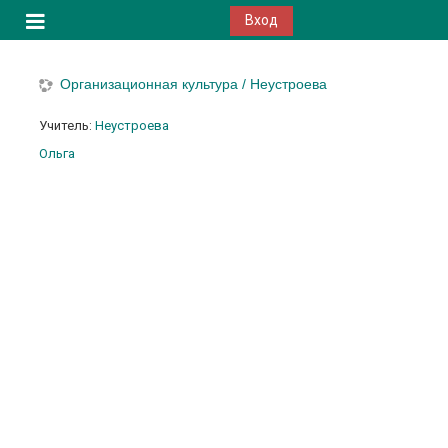
Перейти к основному содержанию
Вход
Боковая панель
Организационная культура / Неустроева
Учитель:
Неустроева
Ольга