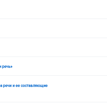
Задание
и речь»
Лекция
а речи и ее составляющие