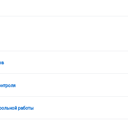
ов
Файл
онтроля
Файл
рольной работы