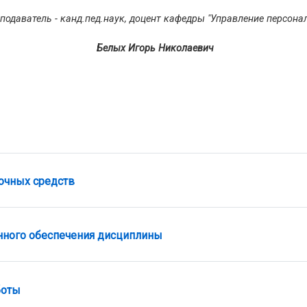
подаватель - канд.пед.наук, доцент кафедры "Управление персон
Белых Игорь Николаевич
Файл
очных средств
Файл
нного обеспечения дисциплины
Задание
боты