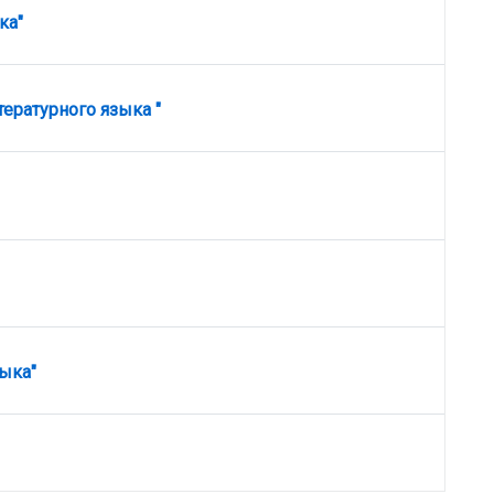
адание
ка"
Задание
ературного языка "
Задание
ыка"