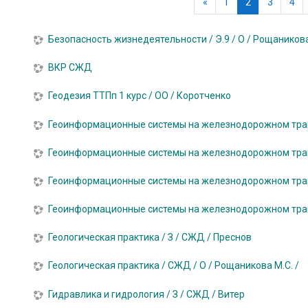
Предыдущая страни
(текущая)
«
1
2
3
4
Безопасность жизнедеятельности / Э.9 / О / Рощаников
ВКР СЖД
Геодезия ТТПп 1 курс / ОО / Коротченко
Геоинформационные системы на железнодорожном транс
Геоинформационные системы на железнодорожном транс
Геоинформационные системы на железнодорожном трансп
Геоинформационные системы на железнодорожном трансп
Геологическая практика / З / СЖД / Преснов
Геологическая практика / СЖД / О / Рощаникова М.С. /
Гидравлика и гидрология / З / СЖД / Витер