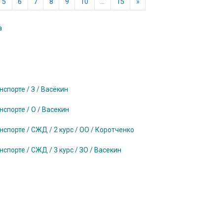
ца
Следующая страница
5
6
7
8
9
10
…
15
»
а
порте / З / Васёкин
порте / О / Васекин
орте / СЖД / 2 курс / ОО / Коротченко
орте / СЖД / 3 курс / ЗО / Васекин