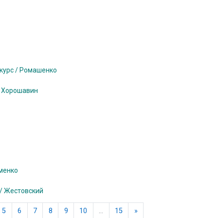
 курс / Ромашенко
/ Хорошавин
уменко
 / Жестовский
ца
Следующая страница
5
6
7
8
9
10
…
15
»