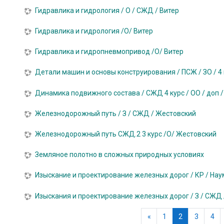
Гидравлика и гидрология / О / СЖД / Витер
Гидравлика и гидрология /О/ Витер
Гидравлика и гидропневмопривод /О/ Витер
Детали машин и основы конструирования / ПСЖ / ЗО / 4
Динамика подвижного состава / СЖД 4 курс / ОО / доп 
Железнодорожный путь / З / СЖД / Жестовский
Железнодорожный путь СЖД.2 3 курс /О/ Жестовский
Земляное полотно в сложных природных условиях
Изыскание и проектирование железных дорог / КР / На
Изыскания и проектирование железных дорог / З / СЖД
Предыдущая страни
(текущая)
«
1
2
3
4