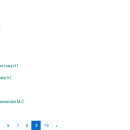
.
стова Н.Г.
ва Н.Г.
щаникова М.С.
щая страница
(текущая)
Следующая страница
…
6
7
8
9
10
»