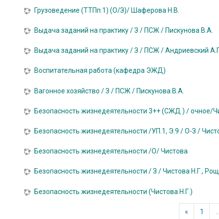
Грузоведение (ТТПп.1) (О/З)/ Шаферова Н.В.
Выдача заданий на практику / З / ПСЖ / Пискунова В.А.
Выдача заданий на практику / З / ПСЖ / Андриевский А.Г
Воспитательная работа (кафедра ЭЖД)
Вагонное хозяйство / З / ПСЖ / Пискунова В.А.
Безопасность жизнедеятельности 3++ (СЖД ) / очное/Чи
Безопасность жизнедеятельности /УП.1, Э.9 / О-З / Чисто
Безопасность жизнедеятельности /О/ Чистова
Безопасность жизнедеятельности / З / Чистова Н.Г., Ро
Безопасность жизнедеятельности (Чистова Н.Г.)
Предыду
«
1