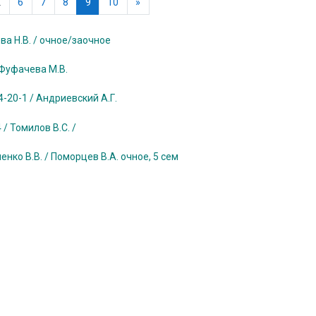
щая страница
(текущая)
Следующая страница
…
6
7
8
9
10
»
а Н.В. / очное/заочное
 Фуфачева М.В.
-20-1 / Андриевский А.Г.
/ Томилов В.С. /
ко В.В. / Поморцев В.А. очное, 5 сем