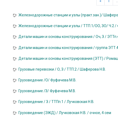
Предыду
«
1
Железнодорожные станции и узлы (практ.зан.)/ Шаферов
Железнодорожные станции и узлы / ТТП.1/ОО, ЗО/ Ч.2 /
Детали машин и основы конструирования / Оч, З / ЭТТп.4
Детали машин и основы конструирования / группа ЭТТ.4 
Детали машин и основы конструирования (ЭТТ) / Ромашен
Грузовые перевозки / О, З / ТТП.2 / Шаферова Н.В.
Грузоведение /О/ Фуфачева М.В.
Грузоведение /З/ Фуфачева М.В.
Грузоведение / З / ТТПп.1 / Лучковская Н.В.
Грузоведение (ЭЖД) / Лучковская Н.В. / очное, 4 сем