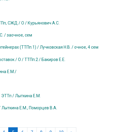
Пп, СЖД / О / Курьянович А.С.
. / заочное, сем
ейнерах (ТТПп.1) / Лучковская Н.В. / очное, 4 сем
тавок / О / ТТПп.2 / Бакиров Е.Е.
ина Е.М./
 ЭТТп / Лыткина Е.М.
 Лыткина Е.М., Поморцев В.А.