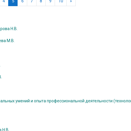
раница
(текущая)
Следующая страница
4
5
6
7
8
9
10
»
рова Н.В.
ва М.В.
.
.
альных умений и опыта профессиональной деятельности (технолог
 Н.В.