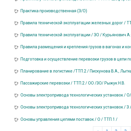
Практика производственная (З/О)
Правила технической эксплуатации железных дорог / ТТ
Правила технической эксплуатации / ЗО / Курьянович А.С
Правила размещения и крепления грузов в вагонах и конт
Подготовка и осуществление перевозки грузов в цепи пос
Планирование в логистике /ТТП.2 / Пискунова В.А., Лытк
Пассажирские перевозки / ТТП.2 / ОО /ЗО/ Рыжук Н.В.
Основы электропривода технологических установок / О/
Основы электропривода технологических установок / З /
Основы управления цепями поставок / О / ТТП.1 /