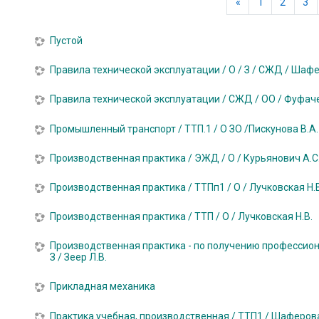
Предыдущая ст
«
1
2
3
Пустой
Правила технической эксплуатации / О / З / СЖД / Шафе
Правила технической эксплуатации / СЖД / ОО / Фуфаче
Промышленный транспорт / ТТП.1 / О ЗО /Пискунова В.А.
Производственная практика / ЭЖД / О / Курьянович А.С
Производственная практика / ТТПп1 / О / Лучковская Н.В
Производственная практика / ТТП / О / Лучковская Н.В.
Производственная практика - по получению профессион
З / Зеер Л.В.
Прикладная механика
Практика учебная, производственная / ТТП1 / Шаферова