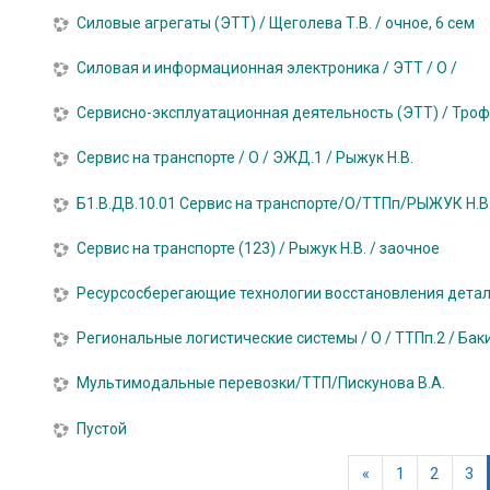
Силовые агрегаты (ЭТТ) / Щеголева Т.В. / очное, 6 сем
Силовая и информационная электроника / ЭТТ / О /
Сервисно-эксплуатационная деятельность (ЭТТ) / Трофим
Сервис на транспорте / О / ЭЖД.1 / Рыжук Н.В.
Б1.В.ДВ.10.01 Сервис на транспорте/О/ТТПп/РЫЖУК Н.В
Сервис на транспорте (123) / Рыжук Н.В. / заочное
Ресурсосберегающие технологии восстановления деталей
Региональные логистические системы / О / ТТПп.2 / Баки
Мультимодальные перевозки/ТТП/Пискунова В.А.
Пустой
Предыдущая ст
«
1
2
3