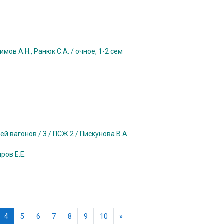
ов А.Н., Ранюк С.А. / очное, 1-2 сем
.
 вагонов / З / ПСЖ.2 / Пискунова В.А.
ров Е.Е.
раница
(текущая)
Следующая страница
4
5
6
7
8
9
10
»