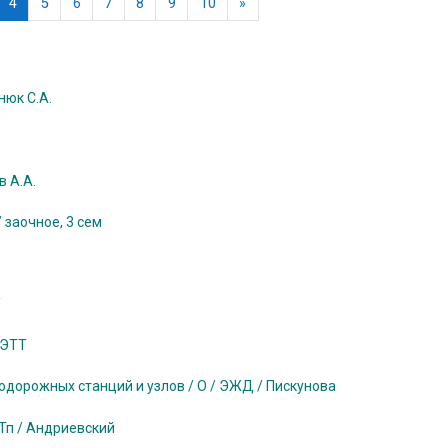
раница
(текущая)
Следующая страница
4
5
6
7
8
9
10
»
нюк С.А.
в А.А.
 заочное, 3 сем
/
 ЭТТ
дорожных станций и узлов / О / ЭЖД / Пискунова
Тп / Андриевский