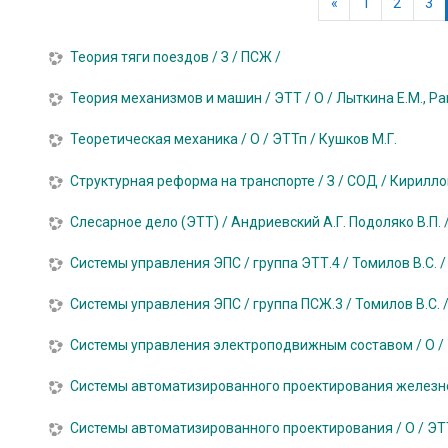
Предыдущая ст
«
1
2
3
Теория тяги поездов / З / ПСЖ /
Теория механизмов и машин / ЭТТ / О / Лыткина Е.М., Ра
Теоретическая механика / О / ЭТТп / Кушков М.Г.
Структурная реформа на транспорте / З / СОД / Кирилло
Слесарное дело (ЭТТ) / Андриевский А.Г. Подоляко В.П. /
Системы управления ЭПС / группа ЭТТ.4 / Томилов В.С. /
Системы управления ЭПС / группа ПСЖ.3 / Томилов В.С. 
Системы управления электроподвижным составом / О /
Системы автоматизированного проектирования железно
Системы автоматизированного проектирования / О / ЭТ