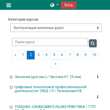
Перейти к основному содержанию
Вход
Боковая панель
Категории курсов:
Поиск курса
Поиск кур
Предыдущая страница
(текущая)
«
1
2
3
4
5
6
7
8
9
10
Следующая страница
»
Экология (доп.зан.) / Чистова Н.Г. (9 сем)
Цифровые технологии в профессиональной
деятельности/ ЭЖД / О / Лучковская Н.В.
УЧЕБНАЯ -ОЗНАКОМИТЕЛЬНАЯ ПРАКТИКА / ТТП/