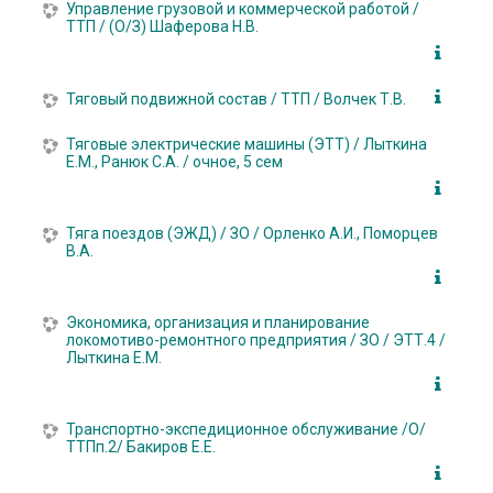
Управление грузовой и коммерческой работой /
ТТП / (О/З) Шаферова Н.В.
Тяговый подвижной состав / ТТП / Волчек Т.В.
Тяговые электрические машины (ЭТТ) / Лыткина
Е.М., Ранюк С.А. / очное, 5 сем
Тяга поездов (ЭЖД) / ЗО / Орленко А.И., Поморцев
В.А.
Экономика, организация и планирование
локомотиво-ремонтного предприятия / ЗО / ЭТТ.4 /
Лыткина Е.М.
Транспортно-экспедиционное обслуживание /О/
ТТПп.2/ Бакиров Е.Е.