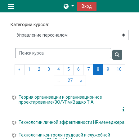
Перейти к основному содержанию
Вход
Боковая панель
Категории курсов:
Поиск курса
Поиск кур
Предыдущая страница
(текущая)
«
1
2
3
4
5
6
7
8
9
10
Следующая страница
…
27
»
Теория организации и организационное
проектирование/ЗО/УПм/Вашко Т.А.
Технологии личной эффективности HR-менеджера
Технологии контроля трудовой и служебной