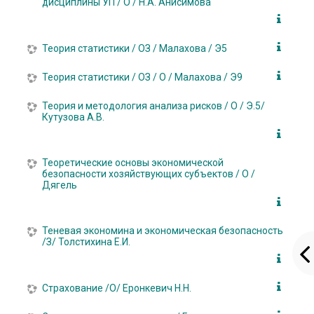
дисциплины УП / О / Н.А. Анисимова
Теория статистики / ОЗ / Малахова / Э5
Теория статистики / ОЗ / О / Малахова / Э9
Теория и методология анализа рисков / О / Э.5/
Кутузова А.В.
Теоретические основы экономической
безопасности хозяйствующих субъектов / О /
Дягель
Теневая экономина и экономическая безопасность
/З/ Толстихина Е.И.
Страхование /О/ Еронкевич Н.Н.